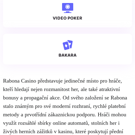
VIDEO POKER
BAKARA
Rabona Casino představuje jedinečné místo pro hráče,
kteří hledají nejen rozmanitost her, ale také atraktivní
bonusy a propagační akce. Od svého založení se Rabona
stalo známým pro své moderní rozhraní, rychlé platební
metody a prvotřídní zákaznickou podporu. Hráči mohou
využít rozsáhlé sbírky online automatů, stolních her i
živých herních zážitků v kasinu, které poskytují přední