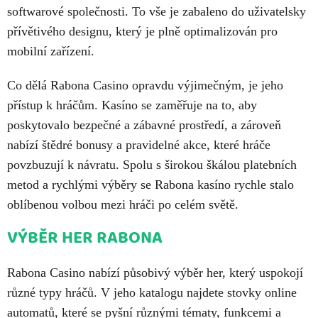
softwarové společnosti. To vše je zabaleno do uživatelsky
přívětivého designu, který je plně optimalizován pro
mobilní zařízení.
Co dělá Rabona Casino opravdu výjimečným, je jeho
přístup k hráčům. Kasíno se zaměřuje na to, aby
poskytovalo bezpečné a zábavné prostředí, a zároveň
nabízí štědré bonusy a pravidelné akce, které hráče
povzbuzují k návratu. Spolu s širokou škálou platebních
metod a rychlými výběry se Rabona kasíno rychle stalo
oblíbenou volbou mezi hráči po celém světě.
VÝBĚR HER RABONA
Rabona Casino nabízí působivý výběr her, který uspokojí
různé typy hráčů. V jeho katalogu najdete stovky online
automatů, které se pyšní různými tématy, funkcemi a