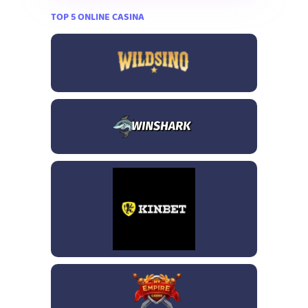
TOP 5 ONLINE CASINA