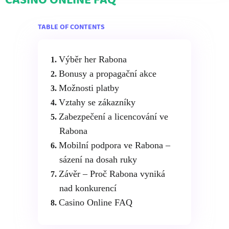
CASINO ONLINE FAQ
TABLE OF CONTENTS
Výběr her Rabona
Bonusy a propagační akce
Možnosti platby
Vztahy se zákazníky
Zabezpečení a licencování ve
Rabona
Mobilní podpora ve Rabona –
sázení na dosah ruky
Závěr – Proč Rabona vyniká
nad konkurencí
Casino Online FAQ